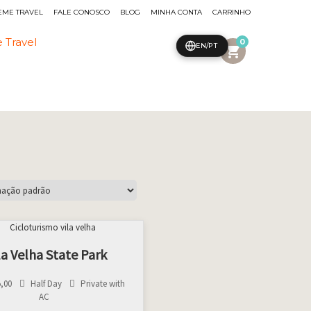
EME TRAVEL
FALE CONOSCO
BLOG
MINHA CONTA
CARRINHO
0
EN/PT
shopping_cart
la Velha State Park
5,00
Half Day
Private with
AC