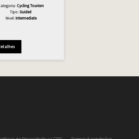
Categoria:
Cycling Tourism
Tipo:
Guided
Nivel:
Intermediate
detalhes
olíticas de Privacidade e LGPD
Termos & condições