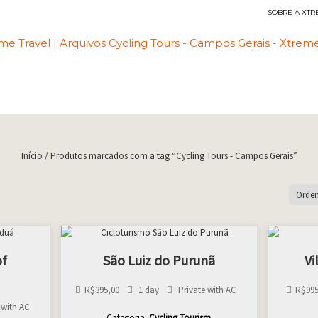
SOBRE A XTR
Viagens Esportivas
Início
/ Produtos marcados com a tag “Cycling Tours - Campos Gerais”
of
São Luiz do Purunã
Vi
R$
395,00
1 day
Private with AC
R$
99
 with AC
Categoria:
Cycling Tourism