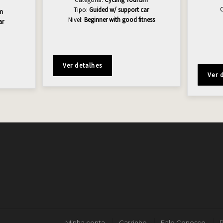
Tipo:
Guided w/ support car
sm
Nivel:
Beginner with good fitness
ar
Ver detalhes
Ver 
Minha conta
Carrinho
Fale Conosco
P