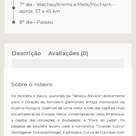
7° dia - Wachau/Krems a Melk/Pöchlarn -
aprox. 37 a 45 km
8° dia - Passau
Descrição
Avaliações (0)
Sobre o roteiro
De bicicleta e barco, partindo da "Veneza Bávara" diretamente
para o coração da famosa e glamorosa antiga monarquia da
Áustria-Hungria. Desfrute de uma visita a três das capitais mais
encantadoras da Europa: Viena, a metrópole da valsa; Bratislava,
a capital das coroações; e Budapeste, a "Paris do Leste". Os
passeios de bicicleta levam você à romântica "Grande Curva"
(Schlögener Donauschlinge), à ​​pitoresca Curva do Danúbio com