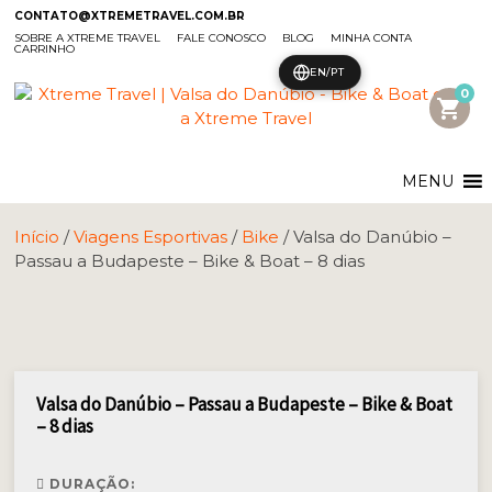
CONTATO@XTREMETRAVEL.COM.BR
SOBRE A XTREME TRAVEL
FALE CONOSCO
BLOG
MINHA CONTA
CARRINHO
EN/PT
0
shopping_cart
MENU
Início
/
Viagens Esportivas
/
Bike
/ Valsa do Danúbio –
Passau a Budapeste – Bike & Boat – 8 dias
Valsa do Danúbio – Passau a Budapeste – Bike & Boat
– 8 dias
DURAÇÃO: