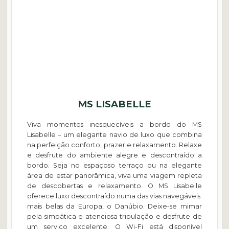
escondidas e os pontos turísticos de Bratislava em um
passeio opcional pela cidade.
Distância: 45 km
Budapeste | Excursão a Szentendre
DIA 4 –
(ou dia de descanso)
MS LISABELLE
A entrada de Budapeste, capital da Hungria, é
Viva momentos inesquecíveis a bordo do MS
deslumbrante. Aprecie a beleza de Budapeste durante um
Lisabelle – um elegante navio de luxo que combina
passeio de ônibus ou um passeio guiado de bicicleta
na perfeição conforto, prazer e relaxamento. Relaxe
(opcional) para descobrir muitos dos destaques desta bela
cidade. Você também pode optar por pedalar até a
e desfrute do ambiente alegre e descontraído a
charmosa cidade de Szentendre, com sua atmosfera
bordo. Seja no espaçoso terraço ou na elegante
mediterrânea e vibrante cena artística.
área de estar panorâmica, viva uma viagem repleta
Distância: 45 km
de descobertas e relaxamento. O MS Lisabelle
oferece luxo descontraído numa das vias navegáveis ​​
mais belas da Europa, o Danúbio. Deixe-se mimar
pela simpática e atenciosa tripulação e desfrute de
um serviço excelente. O Wi-Fi está disponível