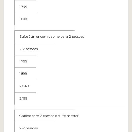
1,749
1,899
Suíte Júnior com cabine para 2 pessoas
2-2 pessoas.
1,799
1,899
2,049
2.199
Cabine com 2 camas e suíte master
2-2 pessoas.