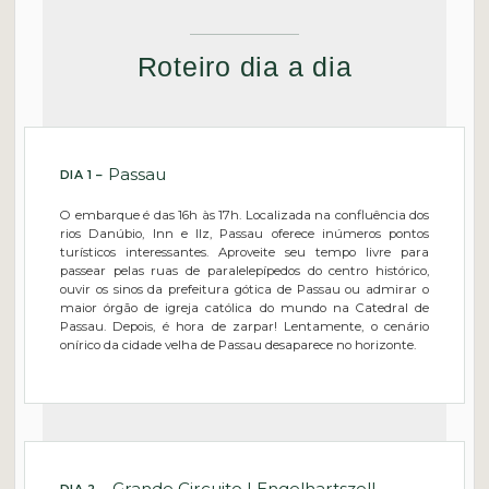
Além disso, está incluído no tour guiado
Guia de passeios de bicicleta
Roteiro dia a dia
Degustação de sidra artesanal diretamente na fazenda de
produção de sidra no vale do Alto Danúbio.
Degustação de vinhos na região de Wachau
Visita guiada de bicicleta pela cidade de Viena
Passau
DIA 1 –
Visita guiada de ônibus pela cidade de Budapeste.
O embarque é das 16h às 17h. Localizada na confluência dos
Passeios de balsa
rios Danúbio, Inn e Ilz, Passau oferece inúmeros pontos
Aluguel de capacete (para adultos)
turísticos interessantes. Aproveite seu tempo livre para
passear pelas ruas de paralelepípedos do centro histórico,
ouvir os sinos da prefeitura gótica de Passau ou admirar o
maior órgão de igreja católica do mundo na Catedral de
Passau. Depois, é hora de zarpar! Lentamente, o cenário
onírico da cidade velha de Passau desaparece no horizonte.
Grande Circuito | Engelhartszell –