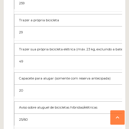
259
Trazer a própria bicicleta
29
Trazer sua própria bicicleta elétrica (máx. 23 kg, excluindo a bateria)
49
Capacete para alugar (somente com reserva antecipada)
20
Aviso sobre aluguel de bicicletas híbridas/elétricas

25/60