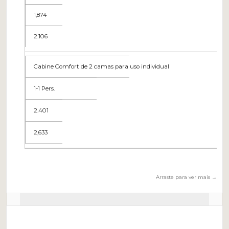
1,874
2.106
Cabine Comfort de 2 camas para uso individual
1-1 Pers.
2.401
2,633