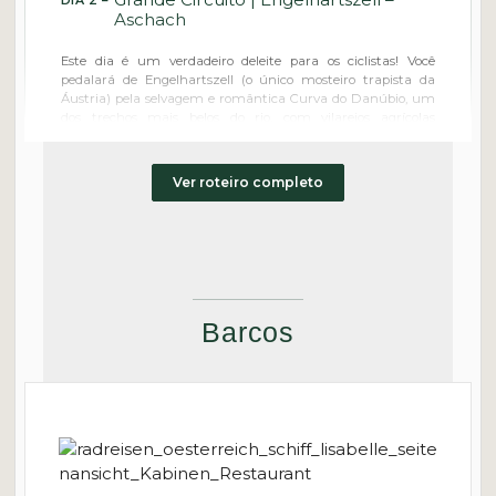
DIA 2 –
Aschach
Este dia é um verdadeiro deleite para os ciclistas! Você
pedalará de Engelhartszell (o único mosteiro trapista da
Áustria) pela selvagem e romântica Curva do Danúbio, um
dos trechos mais belos do rio, com vilarejos agrícolas
tranquilos e uma natureza de tirar o fôlego. Ao longo do
caminho, aconchegantes tabernas de cidra o convidarão a
saborear todos os tipos de iguarias. Na idílica vila de
Ver roteiro completo
barqueiros de Aschach, você embarcará novamente e
"navegará" noite adentro.
Distância: 43 km
Barcos
Devin – Bratislava
DIA 3 –
Pedale ao longo da antiga "Cortina de Ferro", cruze a Linha
Verde e chegue ao imponente Palácio Imperial de Hof, com
seus belíssimos jardins em terraços. Siga a ciclovia pela
"horta" da Áustria até Bratislava, a cidade da coroação, e as
encostas dos Pequenos Cárpatos. Descubra as ruelas