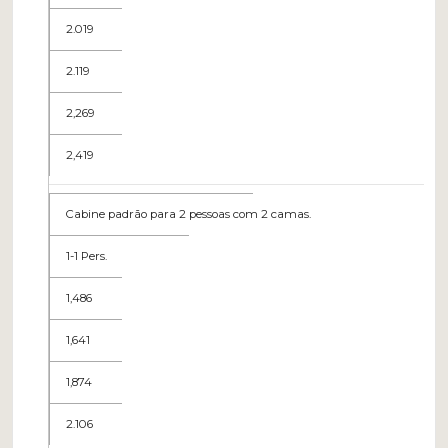
2.019
2.119
2,269
2,419
Cabine padrão para 2 pessoas com 2 camas.
1-1 Pers.
1,486
1,641
1,874
2.106