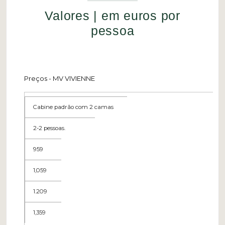
Valores | em euros por
pessoa
Preços - MV VIVIENNE
Cabine padrão com 2 camas
2-2 pessoas.
959
1,059
1.209
1,359