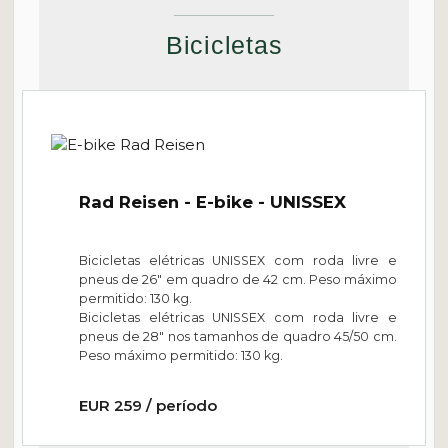
Distância: 45 km
Bicicletas
Passau
DIA 8 –
Ao navegar de volta pelo Danúbio, aproveite o sol da manhã
enquanto segue em direção a Passau, onde desembarcará
Rad Reisen - E-bike - UNISSEX
por volta das 11h. Não reserve viagens de conexão antes das
12h.
Bicicletas elétricas UNISSEX
com roda livre e
pneus de 26" em quadro de 42 cm. Peso máximo
permitido: 130 kg.
Bicicletas elétricas UNISSEX
com roda livre e
pneus de 28" nos tamanhos de quadro 45/50 cm.
Peso máximo permitido: 130 kg.
EUR 259 / período