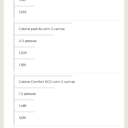
1,149
1,299
Cabine padrão com 2 camas
2-2 pessoas.
1.209
1,359
Cabine Comfort ECO com 2 camas
1-2 pessoas.
1,489
1,639