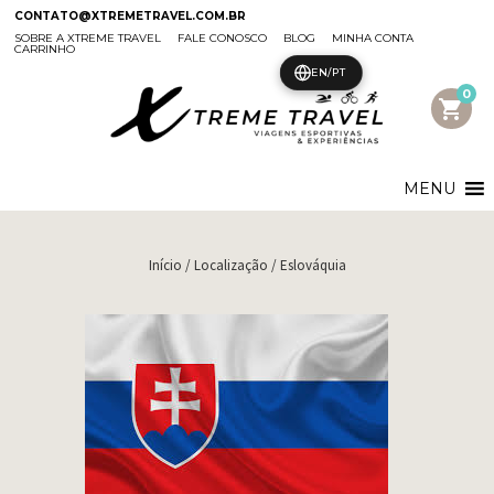
CONTATO@XTREMETRAVEL.COM.BR
SOBRE A XTREME TRAVEL
FALE CONOSCO
BLOG
MINHA CONTA
CARRINHO
EN/PT
0
shopping_cart
MENU
Início
/ Localização / Eslováquia