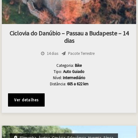
Ciclovia do Danúbio – Passau a Budapeste – 14
dias
14 dias
Pacote Terrestre
Categoria:
Bike
Tipo:
Auto Guiado
Nível:
Intermediário
Distância:
605 a 622 km
Ver detalhes
Alemanha
,
Áustria
,
Croácia
,
Eslováquia
,
Hungria
,
Sérvia