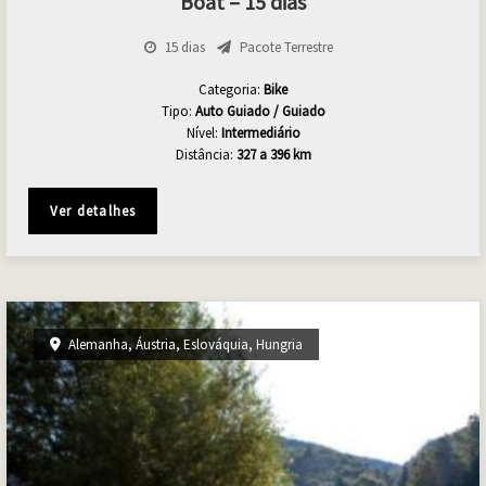
Boat – 15 dias
15 dias
Pacote Terrestre
Categoria:
Bike
Tipo:
Auto Guiado / Guiado
Nível:
Intermediário
Distância:
327 a 396 km
Ver detalhes
Alemanha
,
Áustria
,
Eslováquia
,
Hungria