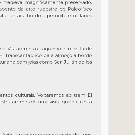
co medieval magnificamente preservado.
oente da arte rupestre do Paleolítico
ita, jantar a bordo e pernoite em Llanes
a. Visitaremos o Lago Enol e mais tarde
 El Transcantábrico para almoço a bordo
uriano com joias como San Julián de los
ntos culturais. Voltaremos ao trem El
esfrutaremos de uma visita guiada a esta
 De ônibus percorreremos a costa de Lugo