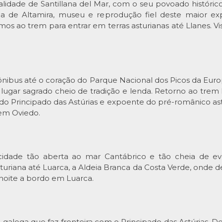
lidade de Santillana del Mar, com o seu povoado históri
 de Altamira, museu e reprodução fiel deste maior exp
os ao trem para entrar em terras asturianas até Llanes. Vis
bus até o coração do Parque Nacional dos Picos da Europ
ugar sagrado cheio de tradição e lenda. Retorno ao trem
 do Principado das Astúrias e expoente do pré-românico ast
 em Oviedo.
dade tão aberta ao mar Cantábrico e tão cheia de eve
sturiana até Luarca, a Aldeia Branca da Costa Verde, onde d
rnoite a bordo em Luarca.
a galega que faz fronteira com o Principado das Astúrias.