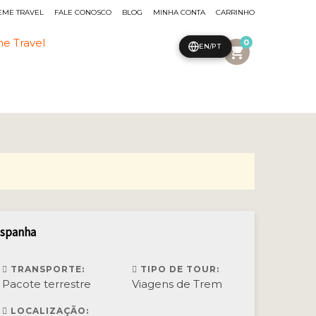
EME TRAVEL
FALE CONOSCO
BLOG
MINHA CONTA
CARRINHO
0
EN/PT
shopping_cart
Espanha
TRANSPORTE:
TIPO DE TOUR:
Pacote terrestre
Viagens de Trem
LOCALIZAÇÃO: