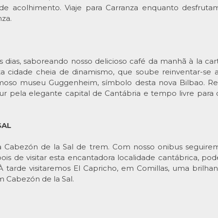
de acolhimento. Viaje para Carranza enquanto desfruta
nza.
as, saboreando nosso delicioso café da manhã à la cart
esta cidade cheia de dinamismo, que soube reinventar-se 
no famoso museu Guggenheim, símbolo desta nova Bilbao. 
 pela elegante capital de Cantábria e tempo livre para 
SAL
 Cabezón de la Sal de trem. Com nosso onibus seguirem
s de visitar esta encantadora localidade cantábrica, po
À tarde visitaremos El Capricho, em Comillas, uma brilh
m Cabezón de la Sal.