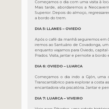
Começamos o dia com uma visita à loca
Mais tarde, abordaremos a Neocaverna
Superior. Depois do almoço, regressarem
a bordo do trem.
DIA 5: LLANES – OVIEDO
Após o café da manhã seguiremos em ôni
iremos ao Santuário de Covadonga, um l
enquanto viajamos para Oviedo, capital
Prados. Visita, jantar e pernoite a bordo
DIA 6: OVIEDO – LUARCA
Começamos o dia indo a Gijón, uma ci
Transcantábrico para explorar a costa a
encantadora vila piscatória. Jantar e pe
DIA 7: LUARCA – VIVEIRO
Viaje para Ribadeo, uma cidade históric