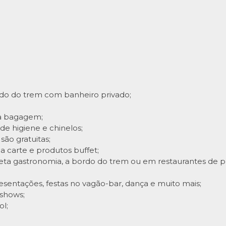
do do trem com banheiro privado;
ua bagagem;
e higiene e chinelos;
são gratuitas;
a carte e produtos buffet;
leta gastronomia, a bordo do trem ou em restaurantes de pri
resentações, festas no vagão-bar, dança e muito mais;
shows;
ol;