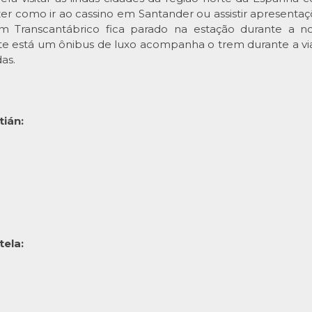
zer como ir ao cassino em Santander ou assistir apresenta
m Transcantábrico fica parado na estação durante a n
te está um ônibus de luxo acompanha o trem durante a viage
as.
ián:
ela: