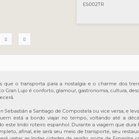
ES002TR
os que o transporta para a nostalgia e o charme dos tre
o Gran Lujo é conforto, glamour, gastronomia, cultura, des
ecerá.
an Sebastián a Santiago de Compostela ou vice versa, e lev
uem está a bordo viajar no tempo, voltando até a déc
o este lindo roteiro espanhol. Durante a viagem que dura 8
leto, afinal, ele será seu meio de transporte, seu restaur
erá visitar as lindas cidades da região norte da Espanha c