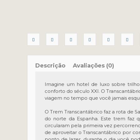
Descrição
Avaliações (0)
Imagine um hotel de luxo sobre trilh
conforto do século XXI. O Transcantábric
viagem no tempo que você jamais esqu
O Trem Transcantábrico faz a rota de S
do norte da Espanha. Este trem faz q
circularam pela primeira vez percorrend
de aproveitar o Transcantábrico por comp
ponto de lazer, durante o dia você pod