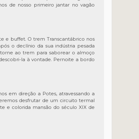
mos de nosso primeiro jantar no vagão
e e buffet. O trem Transcantábrico nos
após o declínio da sua indústria pesada
Retorne ao trem para saborear o almoço
descobri-la à vontade. Pernoite a bordo
os em direção a Potes, atravessando a
deremos desfrutar de um circuito termal
ante e colorida mansão do século XIX de