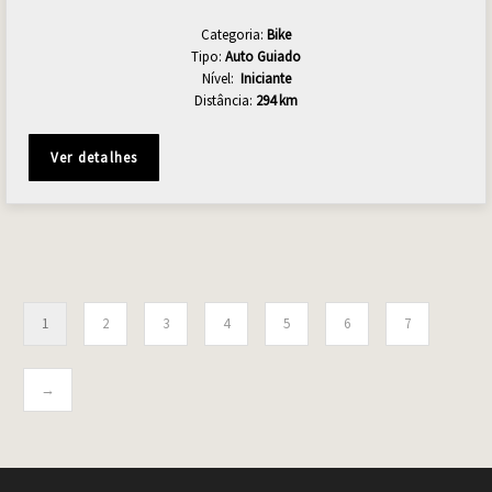
Categoria:
Bike
Tipo:
Auto Guiado
Nível:
Iniciante
Distância:
294 km
Ver detalhes
1
2
3
4
5
6
7
→