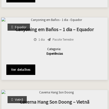
Equador
Canyoning em Baños – 1 dia – Equador
1 dia
Pacote Terrestre
Categoria:
Experiências
Ver detalhes
Vietnã
Caverna Hang Son Doong – Vietnã