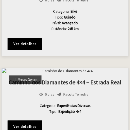
8 dias
Pacote Terrestre
Categoria:
Bike
Tipo:
Guiado
Nível:
Avançado
Distância:
245 km
Ver detalhes
Minas Gerais
Caminho dos Diamantes de 4×4 – Estrada Real
9 dias
Pacote Terrestre
Categoria:
Experiências Diversas
Tipo:
Expedição 4x4
Ver detalhes