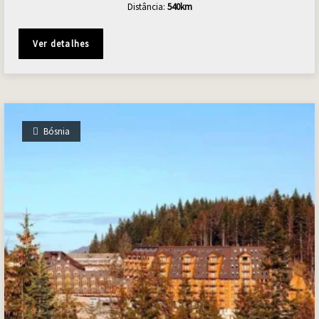
Distância:
540
km
Ver detalhes
Bósnia