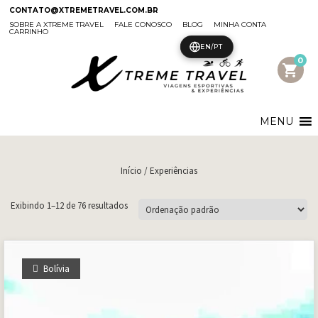
CONTATO@XTREMETRAVEL.COM.BR
SOBRE A XTREME TRAVEL
FALE CONOSCO
BLOG
MINHA CONTA
CARRINHO
EN/PT
0
shopping_cart
MENU
Início
/ Experiências
Exibindo 1–12 de 76 resultados
Bolívia