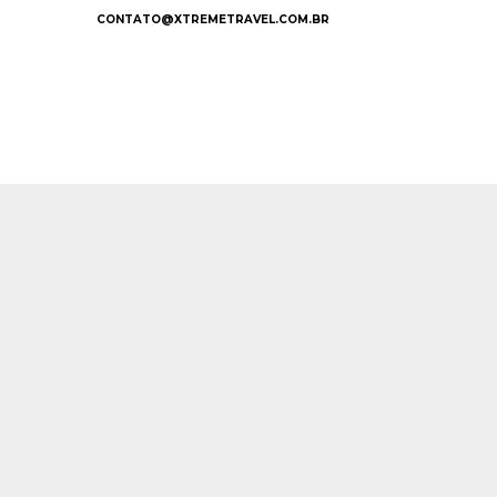
CONTATO@XTREMETRAVEL.COM.BR
Início
/
Experiências
/
Destinos Exóticos
/ Trem 
Este Tour Expirou, contate nossa equipe de