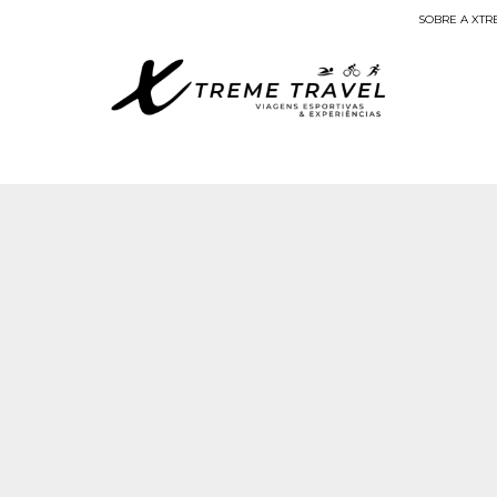
SOBRE A XTR
Viagens Esportivas
Deccan Odyssey
 atendimento para valores e disponibilidade atualizada.
Trem Deccan Odyssey
DURAÇÃO:
8 dias
SKU: