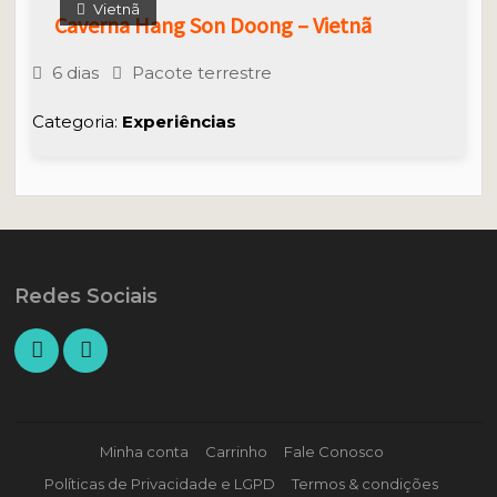
Vietnã
Caverna Hang Son Doong – Vietnã
6 dias
Pacote terrestre
Categoria:
Experiências
Redes Sociais
Minha conta
Carrinho
Fale Conosco
Políticas de Privacidade e LGPD
Termos & condições