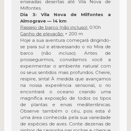
enseadas desertas até Vila Nova de
Milfontes.
Dia 3: Vila Nova de Milfontes a
Almograve — 14 km
Passeio de barco (não incluso):
0:10h
Ganho de elevação:
+ 200 m
Hoje a sua aventura começará dirigindo-
se para sul e atravessando o rio Mira de
barco (não incluso). Antes de
prosseguirmos, convidamos você a
experimentar o ambiente natural com
os seus sentidos mais profundos. Cheire,
respire, sinta! À medida que avançamos
na nossa experiência sensorial, o rio
encontrará o oceano criando uma
magnífica exposição de todos os tipos
de plantas e ervas mediterrânicas.
Observe também o céu, pois esta é
uma área conhecida pela sua variedade
de espécies de aves. Conte dezenas de
ninhos de cegonha nas rochas e chegue