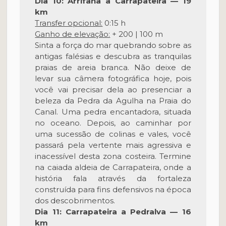
Dia 10: Arrifana a Carrapateira — 19
km
Transfer opcional:
0:15 h
Ganho de elevação:
+ 200 | 100 m
Sinta a força do mar quebrando sobre as
antigas falésias e descubra as tranquilas
praias de areia branca. Não deixe de
levar sua câmera fotográfica hoje, pois
você vai precisar dela ao presenciar a
beleza da Pedra da Agulha na Praia do
Canal. Uma pedra encantadora, situada
no oceano. Depois, ao caminhar por
uma sucessão de colinas e vales, você
passará pela vertente mais agressiva e
inacessível desta zona costeira. Termine
na caiada aldeia de Carrapateira, onde a
história fala através da fortaleza
construída para fins defensivos na época
dos descobrimentos.
Dia 11: Carrapateira a Pedralva — 16
km