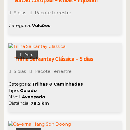
Vulcão Cotopaxi – 8 dias – Equador
9 dias
Pacote terrestre
Categoria:
Vulcões
Peru
Trilha Salkantay Clássica – 5 dias
5 dias
Pacote Terrestre
Categoria:
Trilhas & Caminhadas
Tipo:
Guiado
Nível:
Avançado
Distância:
78.5 km