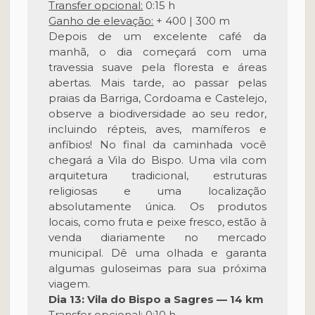
Transfer opcional:
0:15 h
Ganho de elevação:
+ 400 | 300 m
Depois de um excelente café da
manhã, o dia começará com uma
travessia suave pela floresta e áreas
abertas. Mais tarde, ao passar pelas
praias da Barriga, Cordoama e Castelejo,
observe a biodiversidade ao seu redor,
incluindo répteis, aves, mamíferos e
anfíbios! No final da caminhada você
chegará a Vila do Bispo. Uma vila com
arquitetura tradicional, estruturas
religiosas e uma localização
absolutamente única. Os produtos
locais, como fruta e peixe fresco, estão à
venda diariamente no mercado
municipal. Dê uma olhada e garanta
algumas guloseimas para sua próxima
viagem.
Dia 13: Vila do Bispo a Sagres — 14 km
Transfer opcional:
0:10 h