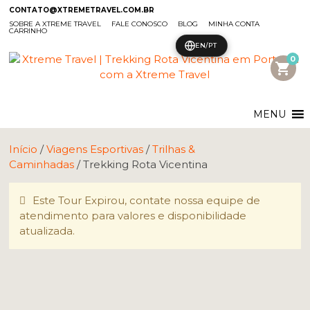
CONTATO@XTREMETRAVEL.COM.BR
SOBRE A XTREME TRAVEL
FALE CONOSCO
BLOG
MINHA CONTA
CARRINHO
EN/PT
0
shopping_cart
MENU
Início
/
Viagens Esportivas
/
Trilhas &
Caminhadas
/ Trekking Rota Vicentina
Este Tour Expirou, contate nossa equipe de
atendimento para valores e disponibilidade
atualizada.