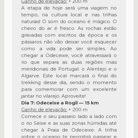
Ganho de elevação:
+ 200 m
A etapa de hoje será uma viagem no
tempo, na cultura local e nas trilhas
naturais! O som do oceano é mágico. O
cheiro do ar é fresco. As rochas estão
gravadas com escritos da época e os
pássaros não vão deixar você esquecer
como a vida pode ser simples. Ao
chegar a Odeceixe, você atravessará o
rio que separa as duas regiões mais
meridionais de Portugal: o Alentejo e o
Algarve. Este local marcará o final do
trekking desse dia, sendo o momento
para comemorar com um excelente
jantar no vilarejo. Aproveite!
Dia 7: Odeceixe a Rogil — 15 km
Ganho de elevação:
+ 200 m
Comece o seu passeio lado a lado com
o rio Seixe e as suas zonas húmidas até
chegar à Praia de Odeceixe. A trilha
sobre o oceano te permitirá passear e