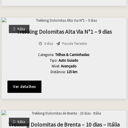
Itália
Trekking Dolomitas Alta Via N°1 – 9 dias
9 dias
Pacote Terrestre
Categoria:
Trilhas & Caminhadas
Tipo:
Auto Guiado
Nível:
Avançado
Distância:
115 km
Ver detalhes
Itália
Trekking Dolomitas de Brenta – 10 dias – Itália