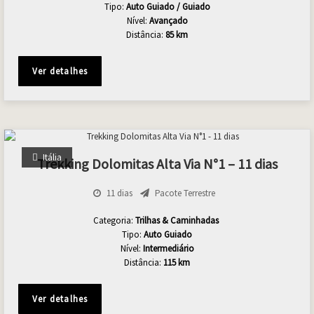
Tipo:
Auto Guiado / Guiado
Nível:
Avançado
Distância:
85 km
Ver detalhes
Itália
Trekking Dolomitas Alta Via N°1 – 11 dias
11 dias
Pacote Terrestre
Categoria:
Trilhas & Caminhadas
Tipo:
Auto Guiado
Nível:
Intermediário
Distância:
115 km
Ver detalhes