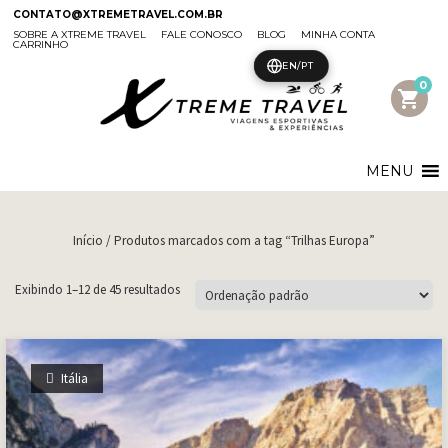
CONTATO@XTREMETRAVEL.COM.BR
SOBRE A XTREME TRAVEL
FALE CONOSCO
BLOG
MINHA CONTA
CARRINHO
EN/PT
0
shopping_cart
MENU
Início
/ Produtos marcados com a tag “Trilhas Europa”
Exibindo 1–12 de 45 resultados
Itália