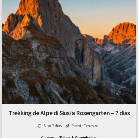
Trekking de Alpe di Siusi a Rosengarten – 7 dias
5 ou 7 dias
Pacote Terrestre
Categoria:
Trilhas & Caminhadas