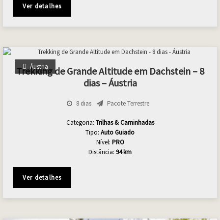
Ver detalhes
Áustria
Trekking de Grande Altitude em Dachstein – 8
dias – Áustria
8 dias
Pacote Terrestre
Categoria:
Trilhas & Caminhadas
Tipo:
Auto Guiado
Nível:
PRO
Distância:
94 km
Ver detalhes