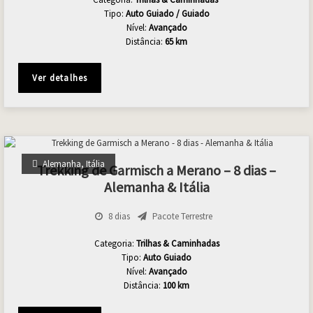
Tipo:
Auto Guiado / Guiado
Nível:
Avançado
Distância:
65 km
Ver detalhes
Alemanha
,
Itália
Trekking de Garmisch a Merano – 8 dias –
Alemanha & Itália
8 dias
Pacote Terrestre
Categoria:
Trilhas & Caminhadas
Tipo:
Auto Guiado
Nível:
Avançado
Distância:
100 km