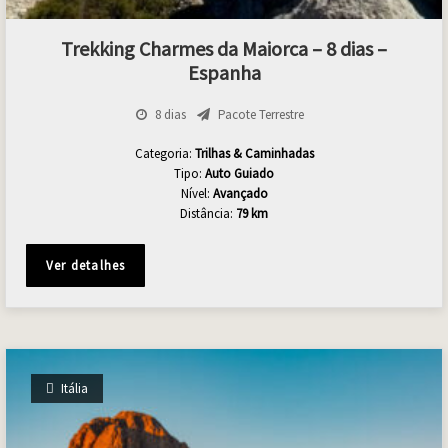
Trekking Charmes da Maiorca – 8 dias –
Espanha
8 dias
Pacote Terrestre
Categoria:
Trilhas & Caminhadas
Tipo:
Auto Guiado
Nível:
Avançado
Distância:
79 km
Ver detalhes
Itália