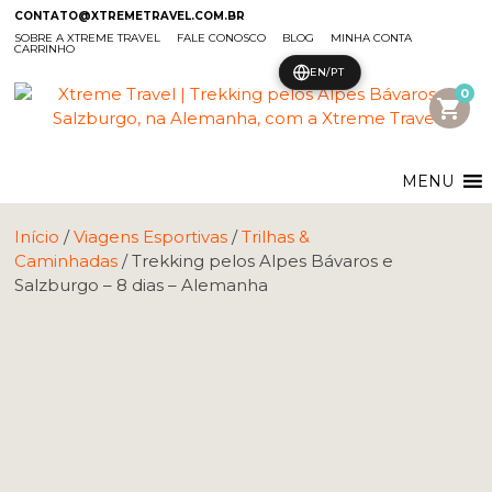
CONTATO@XTREMETRAVEL.COM.BR
SOBRE A XTREME TRAVEL
FALE CONOSCO
BLOG
MINHA CONTA
CARRINHO
EN/PT
0
shopping_cart
MENU
Início
/
Viagens Esportivas
/
Trilhas &
Caminhadas
/ Trekking pelos Alpes Bávaros e
Salzburgo – 8 dias – Alemanha