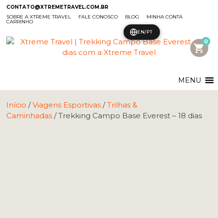
CONTATO@XTREMETRAVEL.COM.BR
SOBRE A XTREME TRAVEL
FALE CONOSCO
BLOG
MINHA CONTA
CARRINHO
EN/PT
0
shopping_cart
MENU
Início
/
Viagens Esportivas
/
Trilhas &
Caminhadas
/ Trekking Campo Base Everest – 18 dias