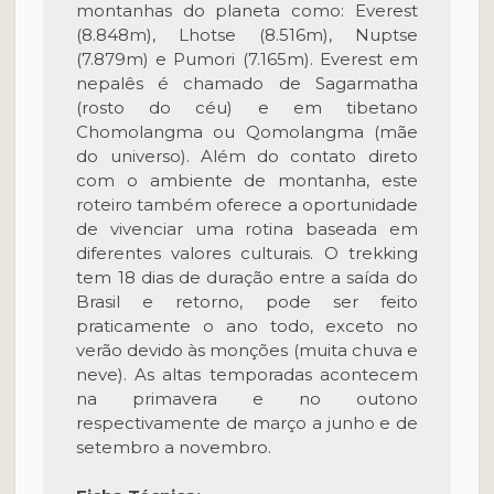
montanhas do planeta como: Everest
(8.848m), Lhotse (8.516m), Nuptse
(7.879m) e Pumori (7.165m). Everest em
nepalês é chamado de Sagarmatha
(rosto do céu) e em tibetano
Chomolangma ou Qomolangma (mãe
do universo). Além do contato direto
com o ambiente de montanha, este
roteiro também oferece a oportunidade
de vivenciar uma rotina baseada em
diferentes valores culturais. O trekking
tem 18 dias de duração entre a saída do
Brasil e retorno, pode ser feito
praticamente o ano todo, exceto no
verão devido às monções (muita chuva e
neve). As altas temporadas acontecem
na primavera e no outono
respectivamente de março a junho e de
setembro a novembro.