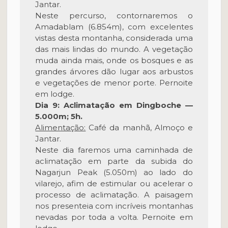
Jantar.
Neste percurso, contornaremos o
Amadablam (6.854m), com excelentes
vistas desta montanha, considerada uma
das mais lindas do mundo. A vegetação
muda ainda mais, onde os bosques e as
grandes árvores dão lugar aos arbustos
e vegetações de menor porte. Pernoite
em lodge.
Dia 9: Aclimatação em Dingboche —
5.000m; 5h.
Alimentação:
Café da manhã, Almoço e
Jantar.
Neste dia faremos uma caminhada de
aclimatação em parte da subida do
Nagarjun Peak (5.050m) ao lado do
vilarejo, afim de estimular ou acelerar o
processo de aclimatação. A paisagem
nos presenteia com incríveis montanhas
nevadas por toda a volta. Pernoite em