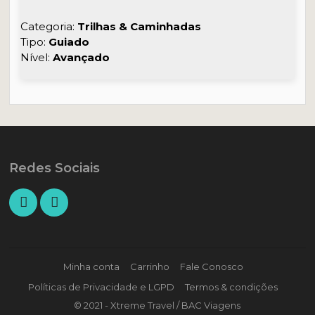
Categoria:
Trilhas & Caminhadas
Tipo:
Guiado
Nível:
Avançado
Redes Sociais
Minha conta
Carrinho
Fale Conosco
Políticas de Privacidade e LGPD
Termos & condições
© 2021 - Xtreme Travel / BAC Viagens