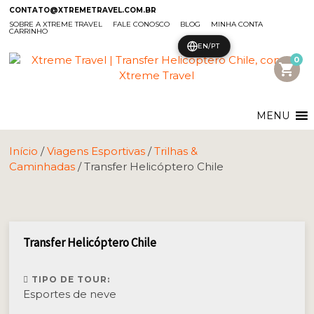
CONTATO@XTREMETRAVEL.COM.BR
SOBRE A XTREME TRAVEL
FALE CONOSCO
BLOG
MINHA CONTA
CARRINHO
EN/PT
0
shopping_cart
MENU
Início
/
Viagens Esportivas
/
Trilhas &
Caminhadas
/ Transfer Helicóptero Chile
Transfer Helicóptero Chile
TIPO DE TOUR:
Esportes de neve