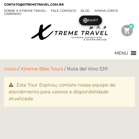
CONTATO@XTREMETRAVEL.COM.BR
SOBRE A XTREME TRAVEL
FALE CONOSCO
BLOG
MINHA CONTA
CARRINHO
EN/PT
0
shopping_cart
MENU
Início
/
Xtreme Bike Tours
/ Ruta del Vino SJP
Este Tour Expirou, contate nossa equipe de
atendimento para valores e disponibilidade
atualizada.