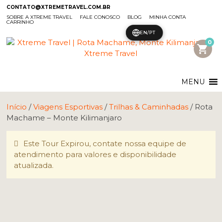
CONTATO@XTREMETRAVEL.COM.BR
SOBRE A XTREME TRAVEL
FALE CONOSCO
BLOG
MINHA CONTA
CARRINHO
EN/PT
0
shopping_cart
MENU
Início
/
Viagens Esportivas
/
Trilhas & Caminhadas
/ Rota
Machame – Monte Kilimanjaro
Este Tour Expirou, contate nossa equipe de
atendimento para valores e disponibilidade
atualizada.