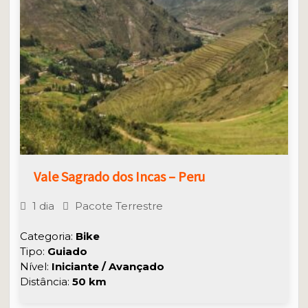
Vale Sagrado dos Incas – Peru
1 dia
Pacote Terrestre
Categoria:
Bike
Tipo:
Guiado
Nível:
Iniciante / Avançado
Distância:
50 km