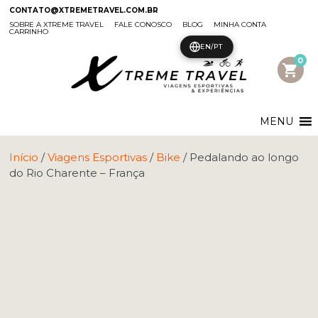
CONTATO@XTREMETRAVEL.COM.BR
SOBRE A XTREME TRAVEL
FALE CONOSCO
BLOG
MINHA CONTA
CARRINHO
EN/PT
0
shopping_cart
MENU
Início
/
Viagens Esportivas
/
Bike
/ Pedalando ao longo
do Rio Charente – França