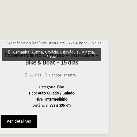
Alemanha
,
Áustria
,
Croácia
,
Eslováquia
,
Hungria
,
Experiência no Danúbio – Iron Gate –
Sérvia
Bike & Boat – 15 dias
15 dias
Pacote Terrestre
Categoria:
Bike
Tipo:
Auto Guiado / Guiado
Nível:
Intermediário
Distância:
327 a 396 km
Ver detalhes