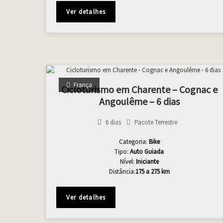
Ver detalhes
França
Cicloturismo em Charente – Cognac e
Angoulême – 6 dias
6 dias
Pacote Terrestre
Categoria:
Bike
Tipo:
Auto Guiada
Nível:
Iniciante
Distância:
175 a 275 km
Ver detalhes