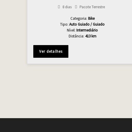
8 dias
Pacote Terrestre
Categoria:
Bike
Tipo:
Auto Guiado / Guiado
Nível:
Intermediário
Distância:
413 km
Ver detalhes