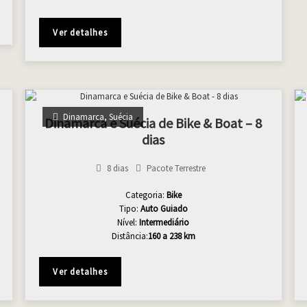
Ver detalhes
Dinamarca
,
Suécia
Dinamarca e Suécia de Bike & Boat – 8
dias
8 dias
Pacote Terrestre
Categoria:
Bike
Tipo:
Auto Guiado
Nível:
Intermediário
Distância:
160 a 238 km
Ver detalhes