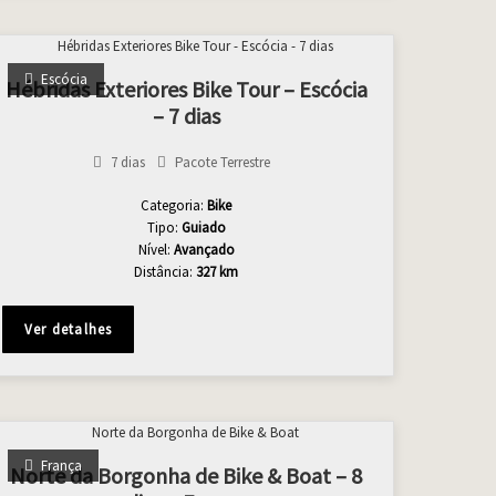
Escócia
Hébridas Exteriores Bike Tour – Escócia
– 7 dias
7 dias
Pacote Terrestre
Categoria:
Bike
Tipo:
Guiado
Nível:
Avançado
Distância:
327 km
Ver detalhes
França
Norte da Borgonha de Bike & Boat – 8