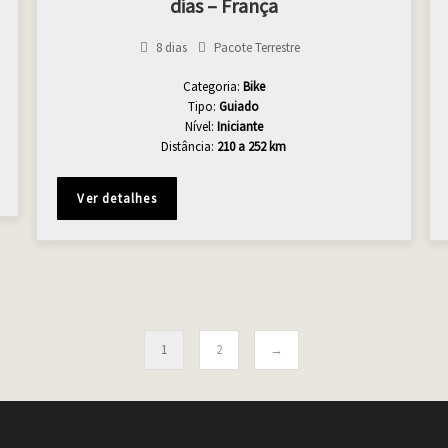
dias – França
8 dias
Pacote Terrestre
Categoria:
Bike
Tipo:
Guiado
Nível:
Iniciante
Distância:
210 a 252 km
Ver detalhes
1
2
→