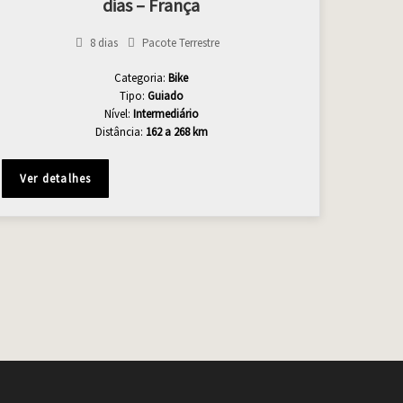
dias – França
8 dias
Pacote Terrestre
Categoria:
Bike
Tipo:
Guiado
Nível:
Intermediário
Distância:
162 a 268 km
Ver detalhes