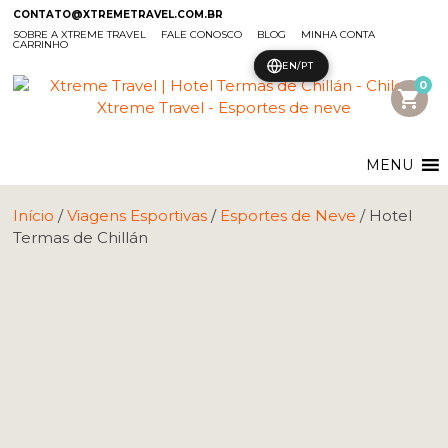
CONTATO@XTREMETRAVEL.COM.BR
SOBRE A XTREME TRAVEL
FALE CONOSCO
BLOG
MINHA CONTA
CARRINHO
EN/PT
0
shopping_cart
MENU
Início
/
Viagens Esportivas
/
Esportes de Neve
/ Hotel
Termas de Chillán