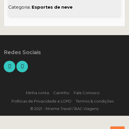
Categoria:
Esportes de neve
Redes Sociais
Minha conta
Carrinho
Fale Conosco
Políticas de Privacidade e LGPD
Termos & condições
© 2021 - Xtreme Travel / BAC Viagens