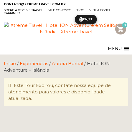
CONTATO@XTREMETRAVEL.COM.BR
SOBRE A XTREME TRAVEL
FALE CONOSCO
BLOG
MINHA CONTA
CARRINHO
EN/PT
0
shopping_cart
MENU
Início
/
Experiências
/
Aurora Boreal
/ Hotel ION
Adventure – Islândia
Este Tour Expirou, contate nossa equipe de
atendimento para valores e disponibilidade
atualizada.