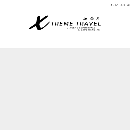
SOBRE A XTR
Viagens Esportivas
Sunzal – Balancé
 atendimento para valores e disponibilidade atualizada.
El Salvador – Sunzal – B
DURAÇÃO:
6 dias
SKU: