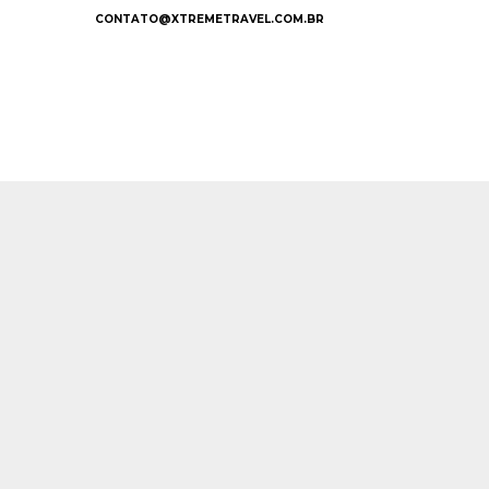
CONTATO@XTREMETRAVEL.COM.BR
Início
/
Viagens Esportivas
/
Surf
/ El Salvador – 
Este Tour Expirou, contate nossa equipe de