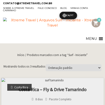
CONTATO@XTREMETRAVEL.COM.BR
SOBRE A XTREME TRAVEL
FALE CONOSCO
BLOG
MINHA CONTA
CARRINHO
EN/PT
0
shopping_cart
MENU
Início
/ Produtos marcados com a tag “Surf - Iniciante”
Mostrando todos os 3 resultados
Costa Rica
Costa Rica – Fly & Drive Tamarindo
8 dias
Pacote Completo