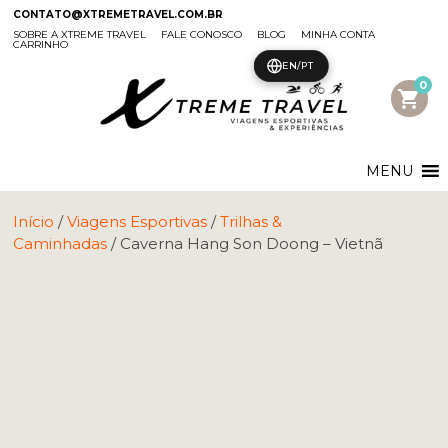
CONTATO@XTREMETRAVEL.COM.BR
SOBRE A XTREME TRAVEL
FALE CONOSCO
BLOG
MINHA CONTA
CARRINHO
EN/PT
0
shopping_cart
MENU
Início
/
Viagens Esportivas
/
Trilhas &
Caminhadas
/ Caverna Hang Son Doong – Vietnã