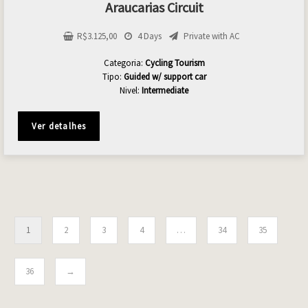
Araucarias Circuit
R$
3.125,00
4 Days
Private with AC
Categoria:
Cycling Tourism
Tipo:
Guided w/ support car
Nivel:
Intermediate
Ver detalhes
1
2
3
4
…
34
35
36
→