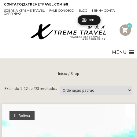
CONTATO@XTREMETRAVEL.COM.BR
SOBRE A XTREME TRAVEL
FALE CONOSCO
BLOG
MINHA CONTA
CARRINHO
EN/PT
0
shopping_cart
MENU
Início
/ Shop
Exibindo 1–12 de 423 resultados
Bolívia