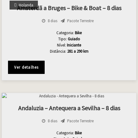
Holanda
Amsterdã a Bruges – Bike & Boat – 8 dias
8 dias
Pacote Terrestre
Categoria:
Bike
Tipo:
Guiado
Nível:
Iniciante
Distância:
281 a 290 km
Ver detalhes
Andaluzia – Antequera a Sevilha – 8 dias
8 dias
Pacote Terrestre
Categoria:
Bike