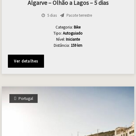
Algarve – Olhão a Lagos – 5 dias
5 dias
Pacote terrestre
Categoria:
Bike
Tipo:
Autoguiado
Nível:
Iniciante
Distância:
159 km
Ver detalhes
Portugal