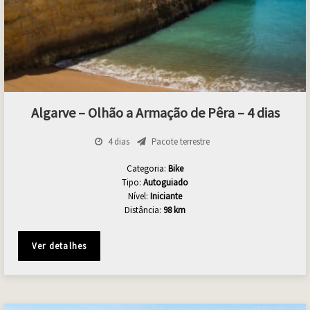
Algarve – Olhão a Armação de Pêra – 4 dias
4 dias
Pacote terrestre
Categoria:
Bike
Tipo:
Autoguiado
Nível:
Iniciante
Distância:
98 km
Ver detalhes