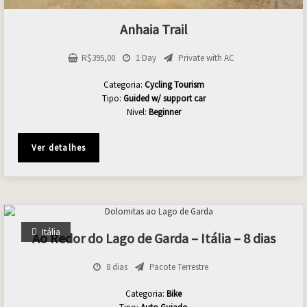
Anhaia Trail
R$
395,00
1 Day
Private with AC
Categoria:
Cycling Tourism
Tipo:
Guided w/ support car
Nivel:
Beginner
Ver detalhes
Itália
Ao Redor do Lago de Garda – Itália – 8 dias
8 dias
Pacote Terrestre
Categoria:
Bike