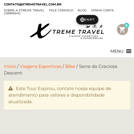
CONTATO@XTREMETRAVEL.COM.BR
SOBRE A XTREME TRAVEL
FALE CONOSCO
BLOG
MINHA CONTA
CARRINHO
EN/PT
0
shopping_cart
MENU
Início
/
Viagens Esportivas
/
Bike
/ Serra da Graciosa
Descent
Este Tour Expirou, contate nossa equipe de
atendimento para valores e disponibilidade
atualizada.