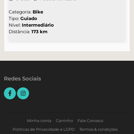
Categoria:
Bike
Tipo:
Guiado
Nível:
Intermediário
Distância:
173 km
Redes Sociais
Minha conta
Carrinho
Fale Conosco
Políticas de Privacidade e LGPD
Termos & condições