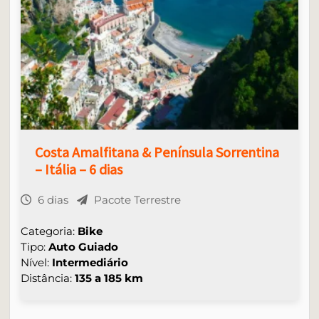
Costa Amalfitana & Península Sorrentina
– Itália – 6 dias
6 dias
Pacote Terrestre
Categoria:
Bike
Tipo:
Auto Guiado
Nível:
Intermediário
Distância:
135 a 185 km