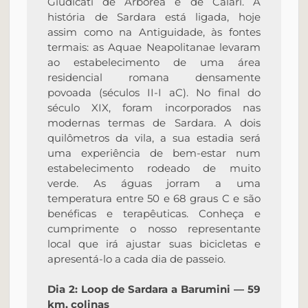
Giudicati de Arborea e de Calari. A
história de Sardara está ligada, hoje
assim como na Antiguidade, às fontes
termais: as Aquae Neapolitanae levaram
ao estabelecimento de uma área
residencial romana densamente
povoada (séculos II-I aC). No final do
século XIX, foram incorporados nas
modernas termas de Sardara. A dois
quilômetros da vila, a sua estadia será
uma experiência de bem-estar num
estabelecimento rodeado de muito
verde. As águas jorram a uma
temperatura entre 50 e 68 graus C e são
benéficas e terapêuticas. Conheça e
cumprimente o nosso representante
local que irá ajustar suas bicicletas e
apresentá-lo a cada dia de passeio.
Dia 2: Loop de Sardara a Barumini — 59
km, colinas