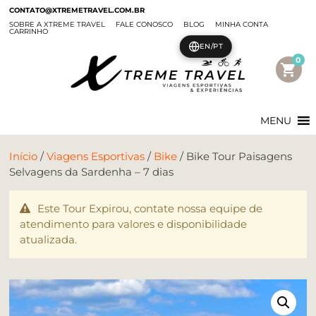
CONTATO@XTREMETRAVEL.COM.BR
SOBRE A XTREME TRAVEL
FALE CONOSCO
BLOG
MINHA CONTA
CARRINHO
EN/PT
0
shopping_cart
MENU
Início
/
Viagens Esportivas
/
Bike
/ Bike Tour Paisagens
Selvagens da Sardenha – 7 dias
Este Tour Expirou, contate nossa equipe de
atendimento para valores e disponibilidade
atualizada.