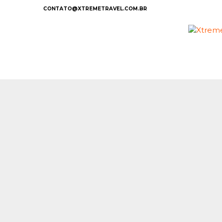
CONTATO@XTREMETRAVEL.COM.BR
Início
/
Viagens Esportivas
/
Bike
/ Icefields Par