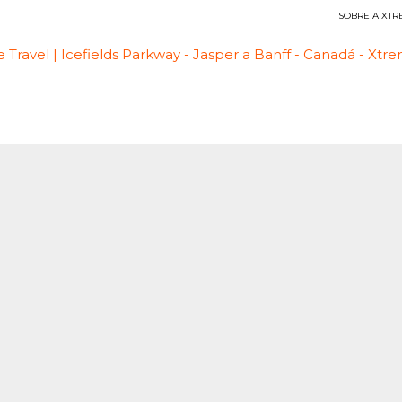
SOBRE A XTR
Viagens Esportivas
kway – Jasper a Banff – Canadá
Icefields Parkway – Jaspe
DURAÇÃO:
6 dias
SKU:
CA005FW