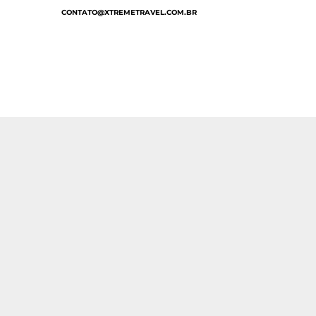
CONTATO@XTREMETRAVEL.COM.BR
Início
/
Viagens Esportivas
/
Bike
/ Flanders de Bi