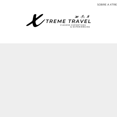
SOBRE A XTR
Viagens Esportivas
ke & Boat – 8 dias
Flanders de Bike & Boat –
DURAÇÃO:
8 dias
SKU:
BE004