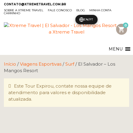
CONTATO@XTREMETRAVEL.COM.BR
SOBRE A XTREME TRAVEL
FALE CONOSCO
BLOG
MINHA CONTA
CARRINHO
EN/PT
0
shopping_cart
MENU
Início
/
Viagens Esportivas
/
Surf
/ El Salvador – Los
Mangos Resort
Este Tour Expirou, contate nossa equipe de
atendimento para valores e disponibilidade
atualizada.