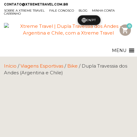
CONTATO@XTREMETRAVEL.COM.BR
SOBRE A XTREME TRAVEL
FALE CONOSCO
BLOG
MINHA CONTA
CARRINHO
EN/PT
0
shopping_cart
MENU
Início
/
Viagens Esportivas
/
Bike
/ Dupla Travessia dos
Andes (Argentina e Chile)