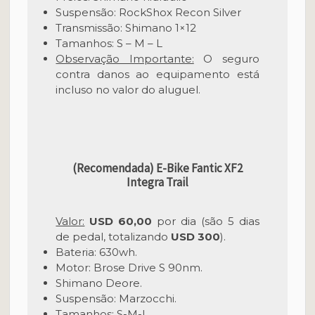
Suspensão: RockShox Recon Silver
Transmissão: Shimano 1×12
Tamanhos: S – M – L
Observação Importante:
O seguro
contra danos ao equipamento está
incluso no valor do aluguel.
(Recomendada) E-Bike Fantic XF2
Integra Trail
Valor:
USD
60,00
por dia (são 5 dias
de pedal, totalizando
USD
300
).
Bateria: 630wh.
Motor: Brose Drive S 90nm.
Shimano Deore.
Suspensão: Marzocchi.
Tamanhos: S-M-L