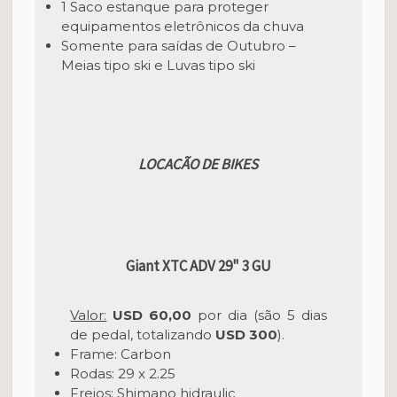
1 Saco estanque para proteger
equipamentos eletrônicos da chuva
Somente para saídas de Outubro –
Meias tipo ski e Luvas tipo ski
LOCACÃO DE BIKES
Giant XTC ADV 29" 3 GU
Valor:
USD 60,00
por dia (são 5 dias
de pedal, totalizando
USD
300
).
Frame: Carbon
Rodas: 29 x 2.25
Freios: Shimano hidraulic