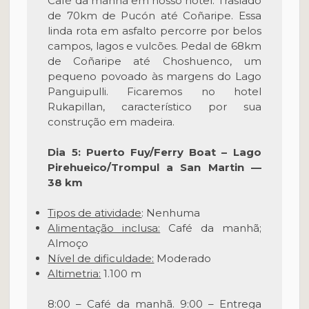
Café da manhã em nosso hotel. Traslado
de 70km de Pucón até Coñaripe. Essa
linda rota em asfalto percorre por belos
campos, lagos e vulcões. Pedal de 68km
de Coñaripe até Choshuenco, um
pequeno povoado às margens do Lago
Panguipulli. Ficaremos no hotel
Rukapillan, característico por sua
construção em madeira.
Dia 5: Puerto Fuy/Ferry Boat – Lago
Pirehueico/Trompul a San Martin —
38 km
Tipos de atividade
: Nenhuma
Alimentação inclusa:
Café da manhã;
Almoço
Nível de dificuldade:
Moderado
Altimetria:
1.100 m
8:00 – Café da manhã. 9:00 – Entrega