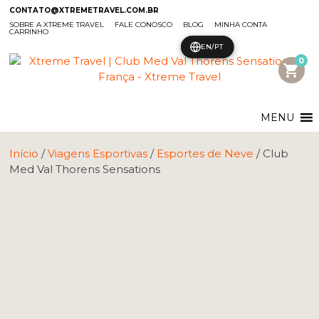
CONTATO@XTREMETRAVEL.COM.BR
SOBRE A XTREME TRAVEL
FALE CONOSCO
BLOG
MINHA CONTA
CARRINHO
EN/PT
0
shopping_cart
MENU
Início
/
Viagens Esportivas
/
Esportes de Neve
/ Club
Med Val Thorens Sensations