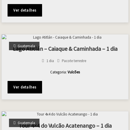
Ver detalhes
Guatemala
Lago Atitlán – Caiaque & Caminhada – 1 dia
1 dia
Pacote terrestre
Categoria:
Vulcões
Ver detalhes
Guatemala
Tour 4×4 do Vulcão Acatenango – 1 dia