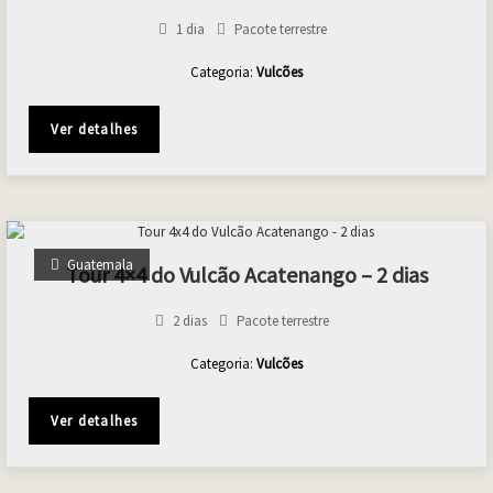
1 dia
Pacote terrestre
Categoria:
Vulcões
Ver detalhes
Guatemala
Tour 4×4 do Vulcão Acatenango – 2 dias
2 dias
Pacote terrestre
Categoria:
Vulcões
Ver detalhes