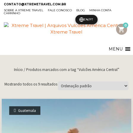
CONTATO@XTREMETRAVEL.COM.BR
SOBRE A XTREME TRAVEL
FALE CONOSCO
BLOG
MINHA CONTA
CARRINHO
EN/PT
0
shopping_cart
MENU
Início
/ Produtos marcados com a tag “Vulcões América Central”
Mostrando todos os 9 resultados
Guatemala