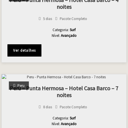
noites
5 dias
Pacote Completo
Categoria:
Surf
Nível:
Avançado
Ver detalhes
Peru
Peru – Punta Hermosa – Hotel Casa Barco – 7
noites
8 dias
Pacote Completo
Categoria:
Surf
Nível:
Avançado