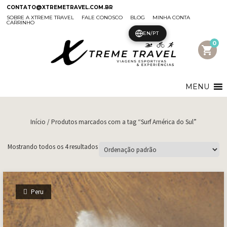
CONTATO@XTREMETRAVEL.COM.BR
SOBRE A XTREME TRAVEL
FALE CONOSCO
BLOG
MINHA CONTA
CARRINHO
EN/PT
0
shopping_cart
MENU
Início
/ Produtos marcados com a tag “Surf América do Sul”
Mostrando todos os 4 resultados
Peru