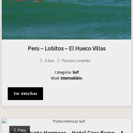
Peru – Lobitos – El Hueco Villas
6 dias
Pacote Completo
Categoria:
Surf
Nível:
Intermediário
Ver detalhes
Peru
Peru – Punta Hermosa – Hotel Casa Barco – 4