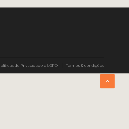
olíticas de Privacidade e LGPD
Termos & condições
