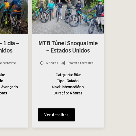
 1 dia –
MTB Túnel Snoqualmie
nidos
– Estados Unidos
 terrestre
6 horas
Pacote terrestre
ike
Categoria:
Bike
do
Tipo:
Guiado
o, Avançado
Nível:
Intermediário
oras
Duração:
6 horas
Ver detalhes