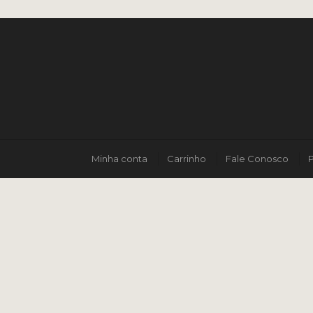
Minha conta
Carrinho
Fale Conosco
P