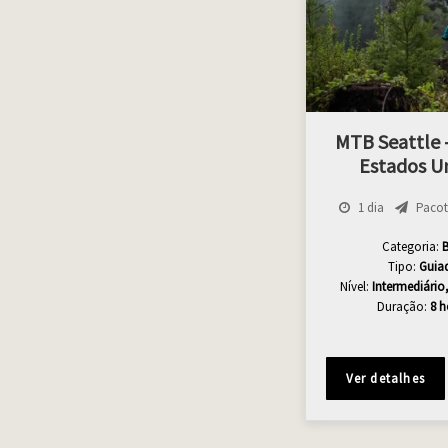
MTB Seattle –
Estados U
1 dia
Pacote
Categoria:
B
Tipo:
Guia
Nível:
Intermediári
Duração:
8 h
Ver detalhes