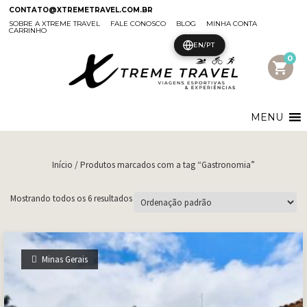
CONTATO@XTREMETRAVEL.COM.BR
SOBRE A XTREME TRAVEL
FALE CONOSCO
BLOG
MINHA CONTA
CARRINHO
EN/PT
0
shopping_cart
MENU
Início
/ Produtos marcados com a tag “Gastronomia”
Mostrando todos os 6 resultados
Minas Gerais