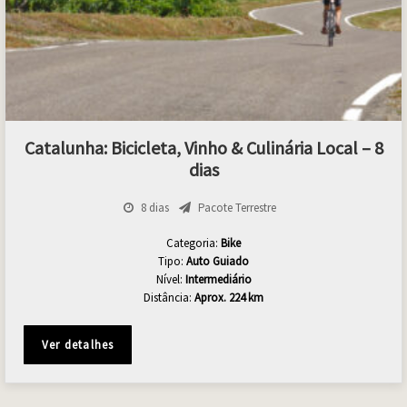
Catalunha: Bicicleta, Vinho & Culinária Local – 8
dias
8 dias
Pacote Terrestre
Categoria:
Bike
Tipo:
Auto Guiado
Nível:
Intermediário
Distância:
Aprox.
224 km
Ver detalhes