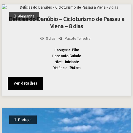
Alemanha
Delícias do Danúbio – Cicloturismo de Passau a
Viena – 8 dias
8 dias
Pacote Terrestre
Categoria:
Bike
Tipo:
Auto Guiado
Nível:
Iniciante
Distância:
294 km
Ver detalhes
Portugal