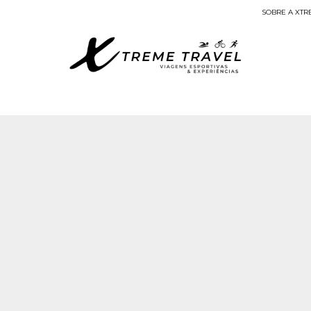
SOBRE A XTR
Viagens Esportivas
Início
/ Produtos marcados com a tag “Aurora Boreal América do Norte”
Exibindo um único resultado
Estados
Unidos