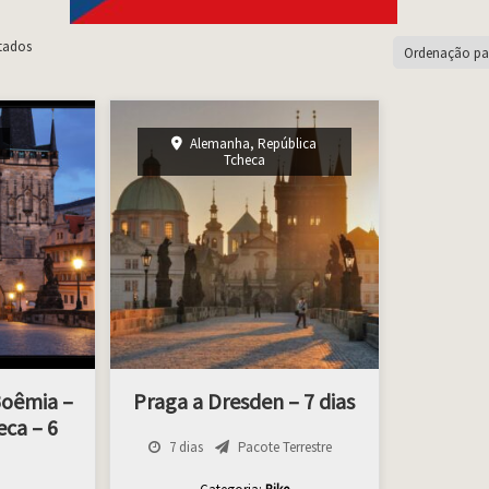
tados
Alemanha
,
República
Tcheca
Boêmia –
Praga a Dresden – 7 dias
ca – 6
7 dias
Pacote Terrestre