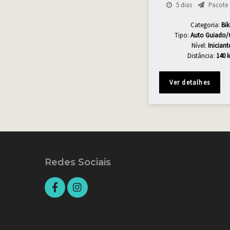
5 dias
Pacote T
Categoria:
Bik
Tipo:
Auto Guiado/
Nível:
Iniciant
Distância:
140 
Ver detalhes
Redes Sociais