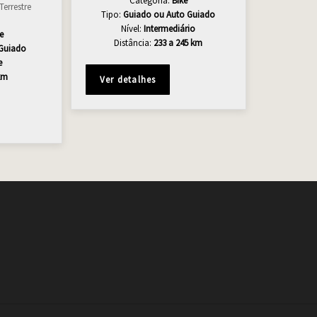
Categoria:
Bike
errestre
Tipo:
Guiado ou
Auto Guiado
Nível:
Intermediário
e
Distância:
233 a 245 km
Guiado
e
km
Ver detalhes