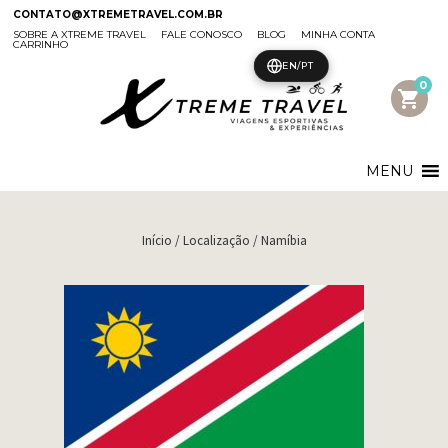
CONTATO@XTREMETRAVEL.COM.BR
SOBRE A XTREME TRAVEL
FALE CONOSCO
BLOG
MINHA CONTA
CARRINHO
EN/PT
0
shopping_cart
MENU
Início
/ Localização / Namíbia