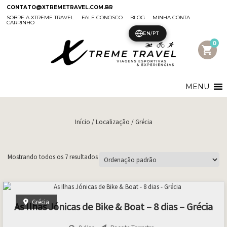
CONTATO@XTREMETRAVEL.COM.BR
SOBRE A XTREME TRAVEL
FALE CONOSCO
BLOG
MINHA CONTA
CARRINHO
EN/PT
0
shopping_cart
MENU
Início
/ Localização / Grécia
Mostrando todos os 7 resultados
Grécia
As Ilhas Jónicas de Bike & Boat – 8 dias – Grécia