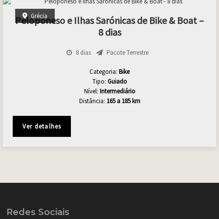
Grécia
Peloponeso e Ilhas Sarónicas de Bike & Boat –
8 dias
8 dias
Pacote Terrestre
Categoria:
Bike
Tipo:
Guiado
Nível:
Intermediário
Distância:
165 a 185 km
Ver detalhes
Redes Sociais