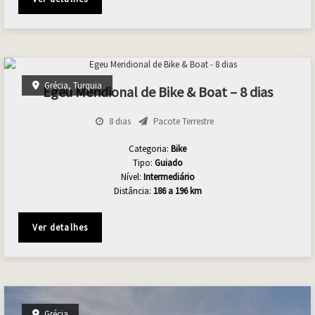
Grécia
,
Turquia
Egeu Meridional de Bike & Boat – 8 dias
8 dias
Pacote Terrestre
Categoria:
Bike
Tipo:
Guiado
Nível:
Intermediário
Distância:
186
a 196 km
Ver detalhes
Grécia