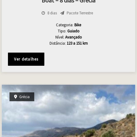
Boat – 8 dias – Grécia
8 dias
Pacote Terrestre
Categoria:
Bike
Tipo:
Guiado
Nível:
Avançado
Distância:
123 a 151 km
Ver detalhes
Grécia