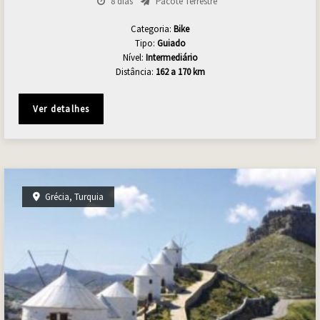
8 dias
Pacote Terrestre
Categoria:
Bike
Tipo:
Guiado
Nível:
Intermediário
Distância:
162 a 170 km
Ver detalhes
Grécia
,
Turquia