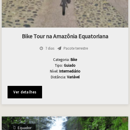
Bike Tour na Amazônia Equatoriana
7 dias
Pacote terrestre
Categoria:
Bike
Tipo:
Guiado
Nível:
Intermediário
Distância:
Variável
Ver detalhes
Equador