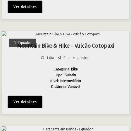
Ver detalhes
Equador
Mountain Bike & Hike – Vulcão Cotopaxi
1 dia
Pacote terrestre
Categoria:
Bike
Tipo:
Guiado
Nível:
Intermediário
Distância:
Variável
Ver detalhes