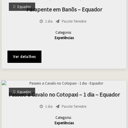
Equador
Parapente em Banõs – Equador
1 dia
Pacote Terrestre
Categoria:
Experiências
Ver detalhes
Equador
Passeio a Cavalo no Cotopaxi – 1 dia – Equador
1 dia
Pacote Terrestre
Categoria:
Experiências