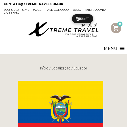
CONTATO@XTREMETRAVEL.COM.BR
SOBRE A XTREME TRAVEL
FALE CONOSCO
BLOG
MINHA CONTA
CARRINHO
EN/PT
0
shopping_cart
MENU
Início
/ Localização / Equador