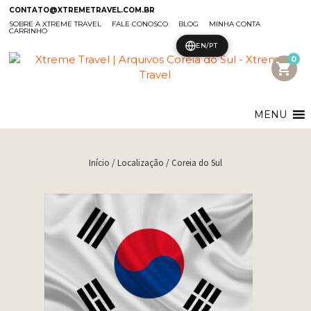
CONTATO@XTREMETRAVEL.COM.BR
SOBRE A XTREME TRAVEL
FALE CONOSCO
BLOG
MINHA CONTA
CARRINHO
EN/PT
0
shopping_cart
MENU
Início
/ Localização / Coreia do Sul