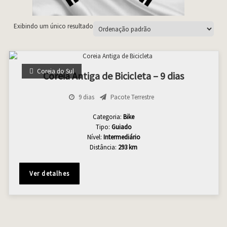
Exibindo um único resultado
Coreia do Sul
Coreia Antiga de Bicicleta – 9 dias
9 dias
Pacote Terrestre
Categoria:
Bike
Tipo:
Guiado
Nível:
Intermediário
Distância:
293 km
Ver detalhes